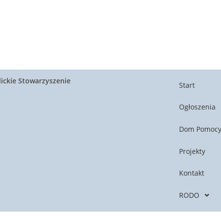
ickie Stowarzyszenie
Start
Ogłoszenia
Dom Pomoc
Projekty
Kontakt
RODO