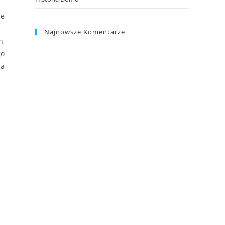
ie
Najnowsze Komentarze
h,
go
ca