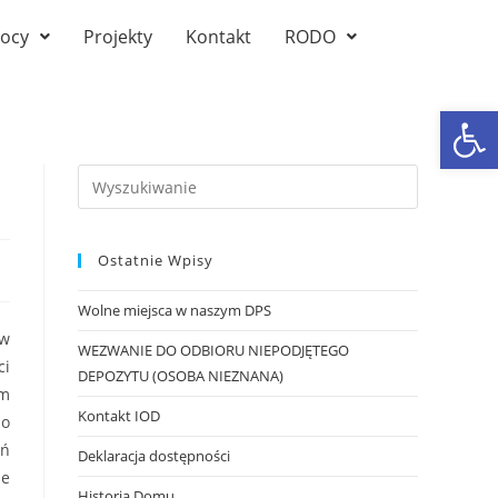
ocy
Projekty
Kontakt
RODO
Ot
Ostatnie Wpisy
Wolne miejsca w naszym DPS
 w
WEZWANIE DO ODBIORU NIEPODJĘTEGO
ci
DEPOZYTU (OSOBA NIEZNANA)
em
Kontakt IOD
do
ań
Deklaracja dostępności
ie
Historia Domu