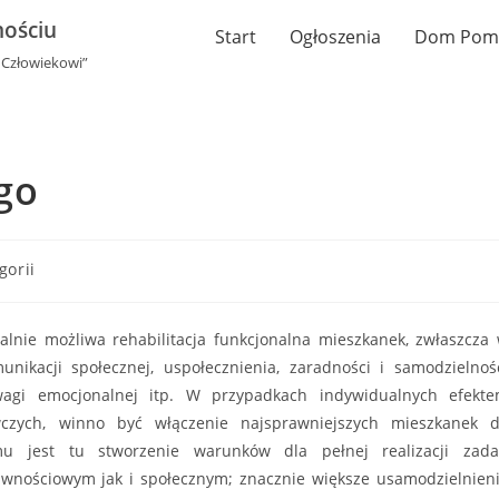
ościu
Start
Ogłoszenia
Dom Pom
 Człowiekowi”
go
gorii
ie możliwa rehabilitacja funkcjonalna mieszkanek, zwłaszcza
unikacji społecznej, uspołecznienia, zaradności i samodzielnoś
wagi emocjonalnej itp. W przypadkach indywidualnych efekt
wczych, winno być włączenie najsprawniejszych mieszkanek 
 jest tu stworzenie warunków dla pełnej realizacji zad
awnościowym jak i społecznym; znacznie większe usamodzielnien